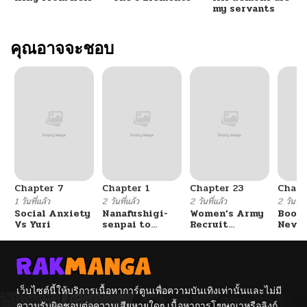
my servants
คุณอาจจะชอบ
Chapter 7
Chapter 1
Chapter 23
Chapt
1 วันที่แล้ว
2 วันที่แล้ว
2 วันที่แล้ว
2 วันที่แ
Social Anxiety
Nanafushigi-
Women’s Army
Booty
Vs Yuri
senpai to
Recruit
Never
Tetsujin-kun
Training
With
Center
Fight
เว็บไซต์นี้ให้บริการเนื้อหาการ์ตูนเพื่อความบันเทิงเท่านั้นและไม่มี
ความรับผิดชอบต่อความเสียหายใดๆ เนื้อหาการโฆษณาหรือลิงก์