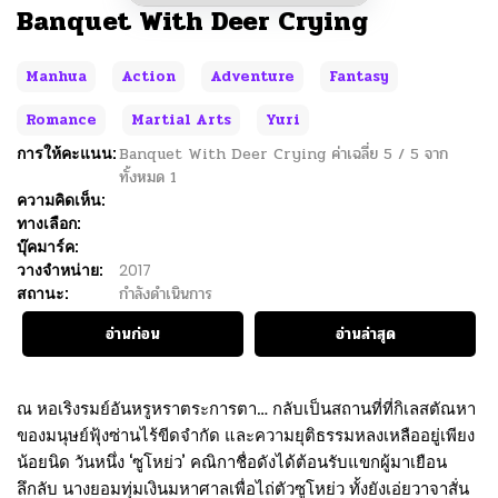
Banquet With Deer Crying
Manhua
Action
Adventure
Fantasy
Romance
Martial Arts
Yuri
การให้คะแนน:
Banquet With Deer Crying
ค่าเฉลี่ย
5
/
5
จาก
ทั้งหมด
1
ความคิดเห็น:
ทางเลือก:
บุ๊คมาร์ค:
วางจำหน่าย:
2017
สถานะ:
กำลังดำเนินการ
อ่านก่อน
อ่านล่าสุด
ณ หอเริงรมย์อันหรูหราตระการตา… กลับเป็นสถานที่ที่กิเลสตัณหา
ของมนุษย์ฟุ้งซ่านไร้ขีดจำกัด และความยุติธรรมหลงเหลืออยู่เพียง
น้อยนิด วันหนึ่ง ‘ซูโหย่ว’ คณิกาชื่อดังได้ต้อนรับแขกผู้มาเยือน
ลึกลับ นางยอมทุ่มเงินมหาศาลเพื่อไถ่ตัวซูโหย่ว ทั้งยังเอ่ยวาจาสั่น