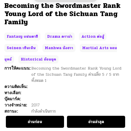
Becoming the Swordmaster Rank
Young Lord of the Sichuan Tang
Family
Fantasy แฟนตาซี
Drama ดราม่า
Action ต่อสู้
Seinen เซ็นเน็น
Manhwa มังฮวา
Martial Arts จอม
ยุทธ์
Historical ย้อนยุค
การให้คะแนน:
Becoming the Swordmaster Rank Young Lord
of the Sichuan Tang Family
ค่าเฉลี่ย
5
/
5
จาก
ทั้งหมด
1
ความคิดเห็น:
ทางเลือก:
บุ๊คมาร์ค:
วางจำหน่าย:
2017
สถานะ:
กำลังดำเนินการ
อ่านก่อน
อ่านล่าสุด