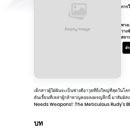
การใ
ทางเ
วางจ
สถา
อ่
เด็กสาวผู้ใฝ่ฝันจะเป็นช่างตีอาวุธที่ยิ่งใหญ่ที่สุดใ
ดันเจี้ยนที่เหล่าผู้กล้าหาญคอยลงผจญลึกนี้ มาสัม
Needs Weapons!: The Meticulous R
บท