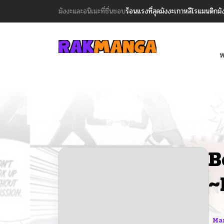
มังงะและอนิเมะที่ชื่นชอบ
ร้อนแรงที่สุด
มังงะเกาหลี
โรแมนติก
มั
ห
B
~
Ma