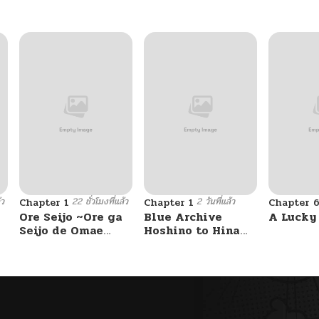
้ว
22 ชั่วโมงที่แล้ว
2 วันที่แล้ว
Chapter 1
Chapter 1
Chapter 
Ore Seijo ~Ore ga
Blue Archive
A Lucky
Seijo de Omae
Hoshino to Hina
Akuyaku Reijou
ga Sensei ni
Saikyou Tag
masseji sareru
Otome Game
hon. By Luminocity
Kanzen Kouryaku
Itashimasu wa~