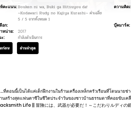
ห้คะแนน:
Bouken ni wa, Buki ga Hitsuyou da!
ความคิดเ
~Kodawari Rudy no Kajiya Kurashi~
ค่าเฉลี่ย
5
/
5
จากทั้งหมด
1
ลือก:
บุ๊คมาร์ค:
ำหน่าย:
2017
นะ:
กำลังดำเนินการ
านก่อน
อ่านล่าสุด
นโลก…ที่ตอนนี้เป็นได้แค่เด็กฝึกงานในร้านเครื่องเหล็กครัวเรือนที่โดนนา
ผัสงานสร้างสุดแฟนตาซีในชีวิตประจำวันของชาวบ้านธรรมดาที่คอยขับเคลื
udy’s Blacksmith Life || 冒険には、武器が必要だ！～こだわりル