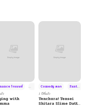
+4
+4
+3
ance โรแมนซ์
Adult ผู้ใหญ่
Comedy ตลก
Fantasy แฟนตาซี
แล้ว
1 ปีที่แล้ว
ying with
Tenchura! Tensei
umma
Shitara Slime Datta
Ken