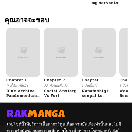
my servants
คุณอาจจะชอบ
Chapter 1
Chapter 7
Chapter 1
Chapt
9 ชั่วโมงที่แล้ว
22 ชั่วโมงที่แล้ว
1 วันที่แล้ว
1 วันที่แ
Blue Archive
Social Anxiety
Nanafushigi-
Wome
Pandemonium
Vs Yuri
senpai to
Recru
Vacation By
Tetsujin-kun
Train
Hayashiya
Cente
เว็บไซต์นี้ให้บริการเนื้อหาการ์ตูนเพื่อความบันเทิงเท่านั้นและไม่มี
ความรับผิดชอบต่อความเสียหายใดๆ เนื้อหาการโฆษณาหรือลิงก์