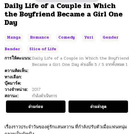
Daily Life of a Couple in Which
the Boyfriend Became a Girl One
Day
Manga
Romance
Comedy
Yuri
Gender
Bender
Slice of Life
การให้คะแนน:
Daily Life of a Couple in Which the Boyfriend
Became a Girl One Day
ค่าเฉลี่ย
5
/
5
จากทั้งหมด
1
ความคิดเห็น:
ทางเลือก:
บุ๊คมาร์ค:
วางจำหน่าย:
2017
สถานะ:
กำลังดำเนินการ
อ่านก่อน
อ่านล่าสุด
เรื่องราวประจำวันของคู่รักแสนหวาน ที่กำลังปรับตัวเมื่อแฟนหนุ่ม
กลายเป็นผู้หญิง