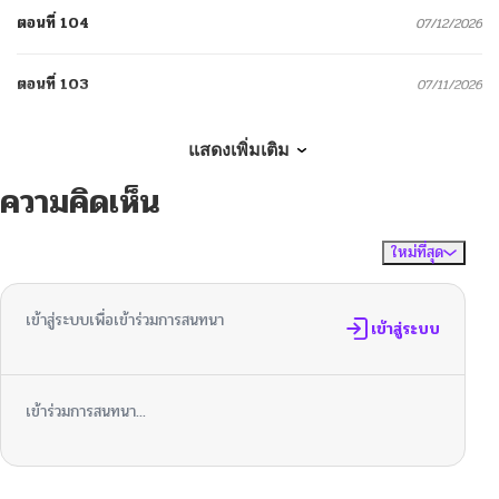
ตอนที่ 104
07/12/2026
ตอนที่ 103
07/11/2026
ตอนที่ 102
07/09/2026
แสดงเพิ่มเติม
ความคิดเห็น
ตอนที่ 101
07/07/2026
ใหม่ที่สุด
ไม่มีความคิดเห็น
จัดเรียงตาม
ตอนที่ 100
01/27/2026
เข้าสู่ระบบเพื่อเข้าร่วมการสนทนา
ตอนที่ 99
เข้าสู่ระบบ
01/20/2026
ตอนที่ 98
01/19/2026
เข้าร่วมการสนทนา...
ตอนที่ 97
01/07/2026