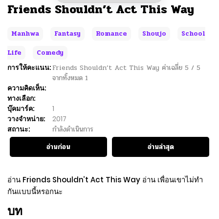
Friends Shouldn’t Act This Way
Manhwa
Fantasy
Romance
Shoujo
School
Life
Comedy
การให้คะแนน:
Friends Shouldn’t Act This Way
ค่าเฉลี่ย
5
/
5
จากทั้งหมด
1
ความคิดเห็น:
ทางเลือก:
บุ๊คมาร์ค:
1
วางจำหน่าย:
2017
สถานะ:
กำลังดำเนินการ
อ่านก่อน
อ่านล่าสุด
อ่าน Friends Shouldn’t Act This Way อ่าน เพื่อนเขาไม่ทำ
กันแบบนี้หรอกนะ
บท