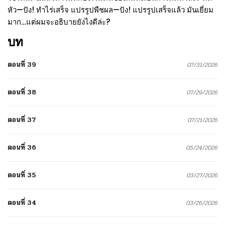
หัว—ปัง! ทำไร่เสร็จ แปรรูปพืชผล—ปัง! แปรรูปเสร็จแล้ว มันเยี่ยม
มาก…แต่ผมจะอธิบายยังไงดีล่ะ?
บท
ตอนที่ 39
07/31/2026
ตอนที่ 38
07/29/2026
ตอนที่ 37
07/21/2026
ตอนที่ 36
05/24/2026
ตอนที่ 35
03/27/2026
ตอนที่ 34
03/26/2026