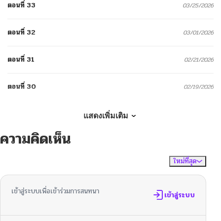
ตอนที่ 33
03/25/2026
ตอนที่ 32
03/01/2026
ตอนที่ 31
02/21/2026
ตอนที่ 30
02/19/2026
ตอนที่ 29
02/08/2026
แสดงเพิ่มเติม
ความคิดเห็น
ตอนที่ 28
02/08/2026
ใหม่ที่สุด
ไม่มีความคิดเห็น
จัดเรียงตาม
ตอนที่ 27
02/08/2026
เข้าสู่ระบบเพื่อเข้าร่วมการสนทนา
ตอนที่ 26
เข้าสู่ระบบ
01/15/2026