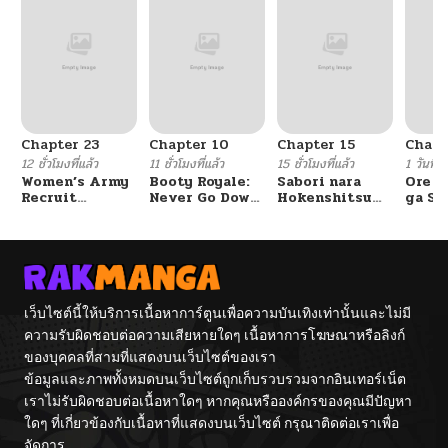
Chapter 23
Chapter 10
Chapter 15
Chapt
12 ชั่วโมงที่แล้ว
11 ชั่วโมงที่แล้ว
15 ชั่วโมงที่แล้ว
1 วันที่แ
Women’s Army
Booty Royale:
Sabori nara
Ore S
Recruit
Never Go Down
Hokenshitsu
ga Se
Training
Without A
de Douzo?
Omae
Center
Fight!
Reijo
Tag 
Game
Kour
Itash
เว็บไซต์นี้ให้บริการเนื้อหาการ์ตูนเพื่อความบันเทิงเท่านั้นและไม่มี
ความรับผิดชอบต่อความเสียหายใดๆ เนื้อหาการโฆษณาหรือลิงก์
ของบุคคลที่สามที่แสดงบนเว็บไซต์ของเรา
ข้อมูลและภาพทั้งหมดบนเว็บไซต์ถูกเก็บรวบรวมจากอินเทอร์เน็ต
เราไม่รับผิดชอบต่อเนื้อหาใดๆ หากคุณหรือองค์กรของคุณมีปัญหา
ใดๆ ที่เกี่ยวข้องกับเนื้อหาที่แสดงบนเว็บไซต์ กรุณาติดต่อเราเพื่อ
จัดการ