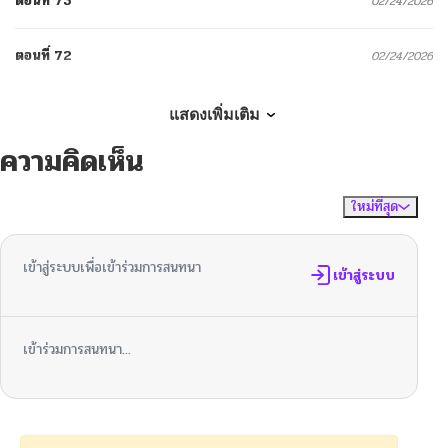
ตอนที่ 73
02/24/2026
ตอนที่ 72
02/24/2026
ตอนที่ 71
02/24/2026
แสดงเพิ่มเติม
ความคิดเห็น
ตอนที่ 70
02/24/2026
ใหม่ที่สุด
ไม่มีความคิดเห็น
จัดเรียงตาม
ตอนที่ 69
02/24/2026
เข้าสู่ระบบเพื่อเข้าร่วมการสนทนา
ตอนที่ 68
เข้าสู่ระบบ
02/24/2026
ตอนที่ 67
02/24/2026
เข้าร่วมการสนทนา...
ตอนที่ 66
02/24/2026
ตอนที่ 65
02/24/2026