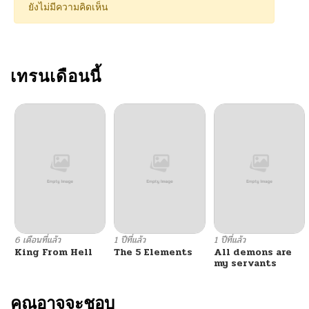
ยังไม่มีความคิดเห็น
ตอนที่ 64
02/24/2026
ตอนที่ 63
เทรนเดือนนี้
02/24/2026
ตอนที่ 62
02/24/2026
ตอนที่ 61
02/24/2026
ตอนที่ 60
02/24/2026
ตอนที่ 59
02/24/2026
6 เดือนที่แล้ว
1 ปีที่แล้ว
1 ปีที่แล้ว
King From Hell
The 5 Elements
All demons are
ตอนที่ 58
02/24/2026
my servants
ตอนที่ 57
คุณอาจจะชอบ
02/24/2026