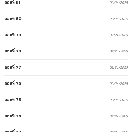
ตอนที่ 81
02/24/2026
ตอนที่ 80
02/24/2026
ตอนที่ 79
02/24/2026
ตอนที่ 78
02/24/2026
ตอนที่ 77
02/24/2026
ตอนที่ 76
02/24/2026
ตอนที่ 75
02/24/2026
ตอนที่ 74
02/24/2026