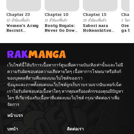
Chapter 23
Chapter 10
Chapter 15
Chapt
12 ชั่วโมงที่แล้ว
11 ชั่วโมงที่แล้ว
15 ชั่วโมงที่แล้ว
1 วันที่แ
Women’s Army
Booty Royale:
Sabori nara
Ore S
Recruit
Never Go Down
Hokenshitsu
ga Se
Training
Without A
de Douzo?
Omae
Center
Fight!
Reijo
Tag 
Game
Kour
Itash
เว็บไซต์นี้ให้บริการเนื้อหาการ์ตูนเพื่อความบันเทิงเท่านั้นและไม่มี
ความรับผิดชอบต่อความเสียหายใดๆ เนื้อหาการโฆษณาหรือลิงก์
ของบุคคลที่สามที่แสดงบนเว็บไซต์ของเรา
ข้อมูลและภาพทั้งหมดบนเว็บไซต์ถูกเก็บรวบรวมจากอินเทอร์เน็ต
เราไม่รับผิดชอบต่อเนื้อหาใดๆ หากคุณหรือองค์กรของคุณมีปัญหา
ใดๆ ที่เกี่ยวข้องกับเนื้อหาที่แสดงบนเว็บไซต์ กรุณาติดต่อเราเพื่อ
จัดการ
หน้าแรก
บทนำ
ติดต่อเรา