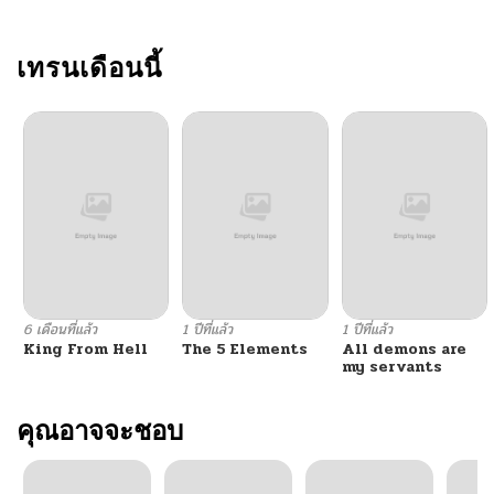
ตอนที่ 41
เทรนเดือนนี้
06/16/2026
ตอนที่ 40
06/16/2026
ตอนที่ 39
06/16/2026
ตอนที่ 38
06/16/2026
ตอนที่ 37
06/16/2026
6 เดือนที่แล้ว
1 ปีที่แล้ว
1 ปีที่แล้ว
King From Hell
The 5 Elements
All demons are
ตอนที่ 36
06/16/2026
my servants
ตอนที่ 35
คุณอาจจะชอบ
06/16/2026
ตอนที่ 34
06/16/2026