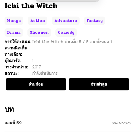
Ichi the Witch
Manga
Action
Adventure
Fantasy
Drama
Shounen
Comedy
การให้คะแนน:
Ichi the Witch
ค่าเฉลี่ย
5
/
5
จากทั้งหมด
1
ความคิดเห็น:
ทางเลือก:
บุ๊คมาร์ค:
1
วางจำหน่าย:
2017
สถานะ:
กำลังดำเนินการ
อ่านก่อน
อ่านล่าสุด
บท
ตอนที่ 59
08/07/2026