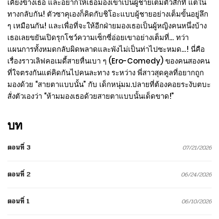
เคียงข้างเธอ และอยากให้เธอมองเขาเป็นผู้ชายเต็มตัวสักที แต่ใน
ทางกลับกัน! ตัวซาคุเองก็คิดกับชิโอะแบบผู้ชายอย่างเต็มขั้นอยู่ลึก
ๆ เหมือนกัน! และเพื่อที่จะให้อีกฝ่ายมองเธอเป็นผู้หญิงคนหนึ่งบ้าง
เธอเลยขยันเปิดรุกโชว์ความเซ็กซี่อ่อยเขาอย่างเต็มที่… ทว่า
แผนการทั้งหมดกลับผิดพลาดและพังไม่เป็นท่าไปซะหมด…! นี่คือ
เรื่องราวเลิฟคอเมดี้สายหื่นเบา ๆ (Ero-Comedy) ของคนสองคน
ที่ใจตรงกันแต่คิดกันไปคนละทาง ระหว่าง พี่สาวสุดคูลที่อยากถูก
มองด้วย “สายตาแบบนั้น” กับ เด็กหนุ่มม.ปลายที่ต้องคอยระงับตบะ
สั่งตัวเองว่า “ห้ามมองเธอด้วยสายตาแบบนั้นเด็ดขาด!”
บท
ตอนที่ 3
07/21/2026
ตอนที่ 2
06/24/2026
ตอนที่ 1
06/10/2026