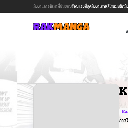
มังงะและอนิเมะที่ชื่นชอบ
ร้อนแรงที่สุด
มังงะเกาหลี
โรแมนติก
มั
ห
K
Ma
การใ