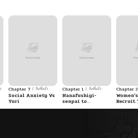
08/16/2025
07/24/2025
07/21/2025
06/15/2025
ว
1 วันที่แล้ว
1 วันที่แล้ว
Chapter 7
Chapter 1
Chapter 2
Social Anxiety Vs
Nanafushigi-
Women’s
Yuri
senpai to
Recruit 
Tetsujin-kun
Center