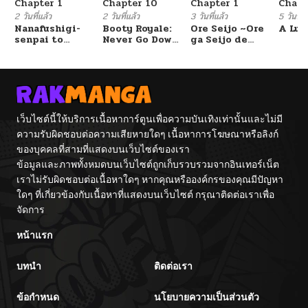
Chapter 1
Chapter 10
Chapter 1
Chapt
2 วันที่แล้ว
2 วันที่แล้ว
3 วันที่แล้ว
5 วันที่แ
Nanafushigi-
Booty Royale:
Ore Seijo ~Ore
A Luc
senpai to
Never Go Down
ga Seijo de
Tetsujin-kun
Without A
Omae Akuyaku
Fight!
Reijou Saikyou
Tag Otome
Game Kanzen
Kouryaku
Itashimasu wa~
เว็บไซต์นี้ให้บริการเนื้อหาการ์ตูนเพื่อความบันเทิงเท่านั้นและไม่มี
ความรับผิดชอบต่อความเสียหายใดๆ เนื้อหาการโฆษณาหรือลิงก์
ของบุคคลที่สามที่แสดงบนเว็บไซต์ของเรา
ข้อมูลและภาพทั้งหมดบนเว็บไซต์ถูกเก็บรวบรวมจากอินเทอร์เน็ต
เราไม่รับผิดชอบต่อเนื้อหาใดๆ หากคุณหรือองค์กรของคุณมีปัญหา
ใดๆ ที่เกี่ยวข้องกับเนื้อหาที่แสดงบนเว็บไซต์ กรุณาติดต่อเราเพื่อ
จัดการ
หน้าแรก
บทนำ
ติดต่อเรา
ข้อกำหนด
นโยบายความเป็นส่วนตัว