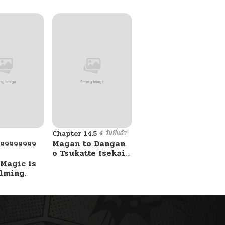
4 วันที่แล้ว
Chapter 14.5
Magan to Dangan
999999999
o Tsukatte Isekai
o Buchinuku!
 Magic is
lming.