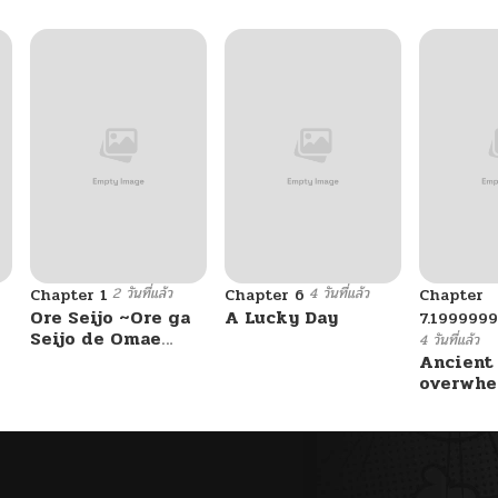
2 วันที่แล้ว
4 วันที่แล้ว
Chapter 1
Chapter 6
Chapter
Ore Seijo ~Ore ga
A Lucky Day
7.199999
Seijo de Omae
4 วันที่แล้ว
Akuyaku Reijou
Ancient
Saikyou Tag
overwhe
Otome Game
Kanzen Kouryaku
Itashimasu wa~