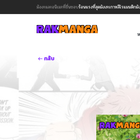
มังงะและอนิเมะที่ชื่นชอบ
ร้อนแรงที่สุด
มังงะเกาหลี
โรแมนติก
มั
ห
กลับ