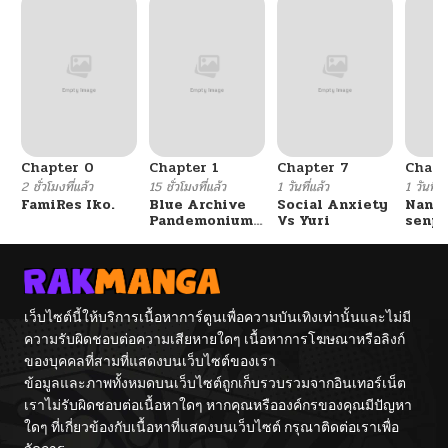
ตอนที่ 8
10/25/2024
ตอนที่ 7
10/25/2024
ตอนที่ 6
10/25/2024
Chapter 0
Chapter 1
Chapter 7
Chapt
ตอนที่ 5
10/25/2024
2 ชั่วโมงที่แล้ว
15 ชั่วโมงที่แล้ว
1 วันที่แล้ว
1 วันที่แ
FamiRes Iko.
Blue Archive
Social Anxiety
Nanaf
Pandemonium
Vs Yuri
senpa
ตอนที่ 4
10/25/2024
Vacation By
Tetsu
Hayashiya
ตอนที่ 3
10/25/2024
เว็บไซต์นี้ให้บริการเนื้อหาการ์ตูนเพื่อความบันเทิงเท่านั้นและไม่มี
ความรับผิดชอบต่อความเสียหายใดๆ เนื้อหาการโฆษณาหรือลิงก์
ตอนที่ 2
10/25/2024
ของบุคคลที่สามที่แสดงบนเว็บไซต์ของเรา
ข้อมูลและภาพทั้งหมดบนเว็บไซต์ถูกเก็บรวบรวมจากอินเทอร์เน็ต
ตอนที่ 1
10/25/2024
เราไม่รับผิดชอบต่อเนื้อหาใดๆ หากคุณหรือองค์กรของคุณมีปัญหา
ใดๆ ที่เกี่ยวข้องกับเนื้อหาที่แสดงบนเว็บไซต์ กรุณาติดต่อเราเพื่อ