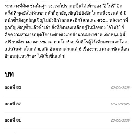
ระหว่างที่คิดเช่นนั้นจู่ๆ วงเวทก็ปรากฏขึ้นใต้เท้าของ “อิโนริ” อีก
ครั้ง!? พูดยังไม่ทันขาดคำก็ถูกอัญเชิญไปยังอีกโลกหนึ่งซะแล้ว! มิ
หนำซ้ำยังถูกอัญเชิญไปยังอีกโลกและอีกโลกและ etc… หลังจากที่
ถูกอัญเชิญซ้ำแล้วซ้ำเล่า สิ่งที่ยังหลงเหลืออยู่ในมือของ “อิโนริ” ก็
คือความสามารถสุดโกงระดับตัวเอกจำนวนมหาศาล เด็กหนุ่มผู้นี้
เปรียบดั่งร่างอวตารของความโกง! ดาร์กฮีโร่ผู้ไร้เทียมทานจะโลด
แล่นในต่างโลกด้วยสกิลอันมหาศาลแล้ว! เรื่องราวแฟนตาซีเคลื่อน
ย้ายหมู่แนวร้ายๆ ได้เริ่มขึ้นแล้ว!
บท
ตอนที่ 83
07/09/2025
ตอนที่ 82
07/09/2025
ตอนที่ 81
07/09/2025