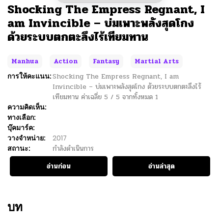
Shocking The Empress Regnant, I
am Invincible – บ่มเพาะพลังสุดโกง
ด้วยระบบตกตะลึงไร้เทียมทาน
Manhua
Action
Fantasy
Martial Arts
การให้คะแนน:
Shocking The Empress Regnant, I am
Invincible – บ่มเพาะพลังสุดโกง ด้วยระบบตกตะลึงไร้
เทียมทาน
ค่าเฉลี่ย
5
/
5
จากทั้งหมด
1
ความคิดเห็น:
ทางเลือก:
บุ๊คมาร์ค:
วางจำหน่าย:
2017
สถานะ:
กำลังดำเนินการ
อ่านก่อน
อ่านล่าสุด
บท