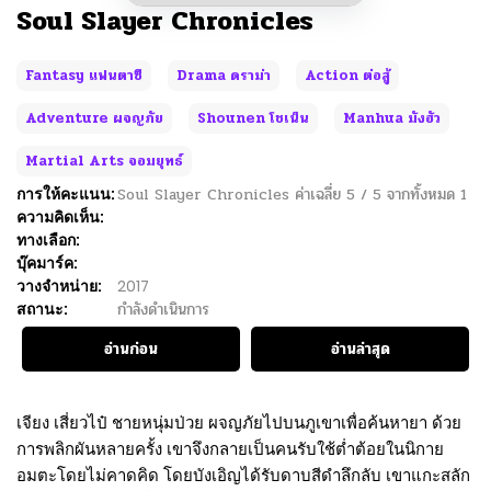
Soul Slayer Chronicles
Fantasy แฟนตาซี
Drama ดราม่า
Action ต่อสู้
Adventure ผจญภัย
Shounen โชเน็น
Manhua มังฮัว
Martial Arts จอมยุทธ์
การให้คะแนน:
Soul Slayer Chronicles
ค่าเฉลี่ย
5
/
5
จากทั้งหมด
1
ความคิดเห็น:
ทางเลือก:
บุ๊คมาร์ค:
วางจำหน่าย:
2017
สถานะ:
กำลังดำเนินการ
อ่านก่อน
อ่านล่าสุด
เจียง เสี่ยวไป๋ ชายหนุ่มป่วย ผจญภัยไปบนภูเขาเพื่อค้นหายา ด้วย
การพลิกผันหลายครั้ง เขาจึงกลายเป็นคนรับใช้ต่ำต้อยในนิกาย
อมตะโดยไม่คาดคิด โดยบังเอิญได้รับดาบสีดำลึกลับ เขาแกะสลัก