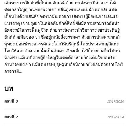
เส้นทางการฝึกฝนที่เป็นเอกลักษณ์ ด้วยการสังหารปีศาจ เขาได้
ขัดเกลาวิญญาณของพวกเขา กลืนภูเขาและแม่น้ำ แต่กลับแปด
เปื้อนไปด้วยเสน่ห์ของพวกมัน ด้วยการสังหารผู้ฝึกฝนการเล่นแร่
แปรธาตุ เขาปรุงยาในหม้อต้มศักดิ์สิทธิ์ ซึ่งมีความสามารถอันน่า
อัศจรรย์ในการฟื้นฟูชีวิต ด้วยการสังหารนักวิชาการ เขาประดิษฐ์
ยันต์ด้วยมือของเขา ซึ่งอยู่เหนือสิ่งธรรมดา ด้วยการปลงพระชนม์
พุทธะ ย่อมชำระสวรรค์และโลกให้บริสุทธิ์ โดยปราศจากธุลีแห่ง
โลกให้แตะต้อง จากนั้นเป็นต้นมา เจียงเสี่ยวไป๋ก็ทะยานขึ้นไปบน
ท้องฟ้า แม้แต่ปีศาจผู้ยิ่งใหญ่ในเขตต้องห้ามก็ยังเต็มใจยอมรับ
อำนาจของเขา แม้แต่บรรพบุรุษผู้นับถือนิกายก็ยังถ่อมตัวกราบไหว้
อาจารย์…
บท
ตอนที่ 3
12/17/2024
ตอนที่ 2
12/17/2024