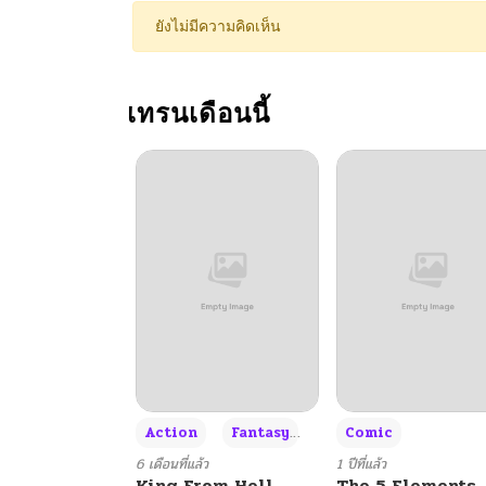
ยังไม่มีความคิดเห็น
เทรนเดือนนี้
+3
Action
Fantasy
Comic
6 เดือนที่แล้ว
1 ปีที่แล้ว
King From Hell
The 5 Elements