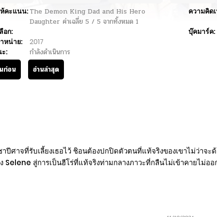
ห้คะแนน:
The Demon King Dad and His Hero
ความคิดเ
Daughter
ค่าเฉลี่ย
5
/
5
จากทั้งหมด
1
ลือก:
บุ๊คมาร์ค:
ำหน่าย:
2017
นะ:
กำลังดำเนินการ
านก่อน
อ่านล่าสุด
าชาปีศาจที่รับเลี้ยงเธอไว้ ชิอนต้องปกปิดตัวตนที่แท้จริงของเขาไม่ว่าจ
 Selene สู่การเป็นฮีโร่ที่แท้จริงท่ามกลางภาวะที่กลืนไม่เข้าคายไม่ออก