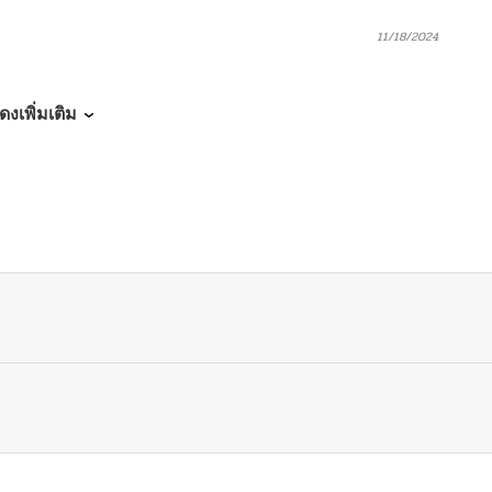
11/18/2024
11/18/2024
ดงเพิ่มเติม
11/18/2024
11/18/2024
11/18/2024