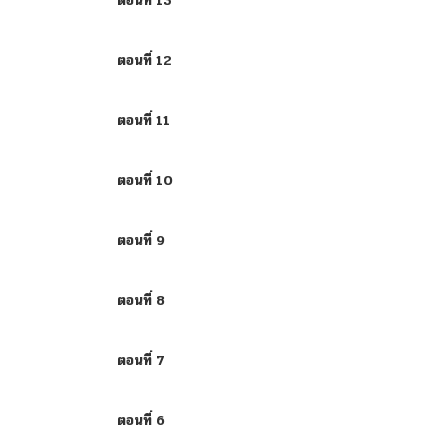
ตอนที่ 13
ตอนที่ 12
ตอนที่ 11
ตอนที่ 10
ตอนที่ 9
ตอนที่ 8
ตอนที่ 7
ตอนที่ 6