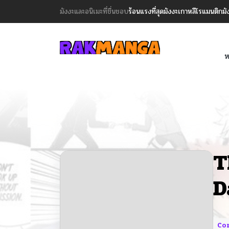
มังงะและอนิเมะที่ชื่นชอบ
ร้อนแรงที่สุด
มังงะเกาหลี
โรแมนติก
มั
ห
T
D
Co