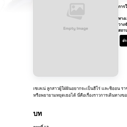
การใ
ทางเ
วางจ
สถา
อ่
เซเลเน่ ลูกสาวผู้ใฝ่ฝันอยากจะเป็นฮีโร่ และชิออน ร
หรือพยายามหยุดเธอได้ นี่คือเรื่องราวการเดินทางของ
บท