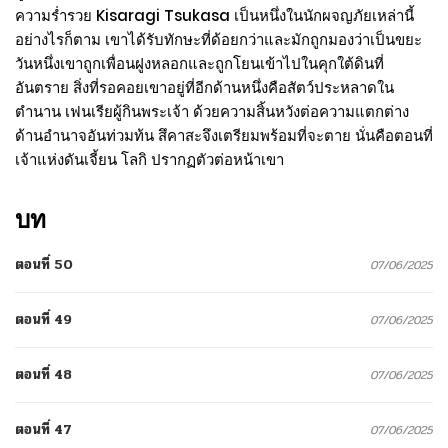
ความร่ำรวย Kisaragi Tsukasa เป็นหนึ่งในนักผจญภัยเหล่านี้
อย่างไรก็ตาม เขาได้รับทักษะที่ด้อยกว่าและมักถูกมองว่าเป็นขยะ
วันหนึ่งเขาถูกเพื่อนฝูงหลอกและถูกโยนเข้าไปในคุกใต้ดินที่
อันตราย สิ่งที่รอคอยเขาอยู่ที่อีกด้านหนึ่งคือสัตว์ประหลาดใน
ตำนาน เฟนเรียผู้กินพระเจ้า ด้วยความสิ้นหวังต่อความแตกต่าง
ด้านอำนาจอันท่วมท้น สึคาสะจึงเตรียมพร้อมที่จะตาย นั่นคือตอนที่
เจ้าแห่งดันเจี้ยน โลกิ ปรากฏตัวต่อหน้าเขา
บท
ตอนที่ 50
07/06/2025
ตอนที่ 49
07/06/2025
ตอนที่ 48
07/06/2025
ตอนที่ 47
07/06/2025