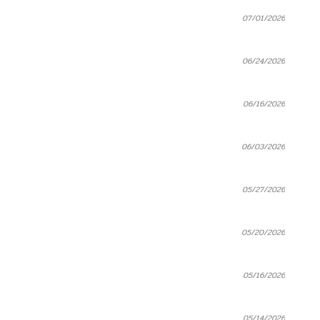
07/01/2026
06/24/2026
06/16/2026
06/03/2026
05/27/2026
05/20/2026
05/16/2026
05/14/2026