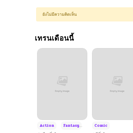
ตอนที่ 74
ยังไม่มีความคิดเห็น
ตอนที่ 73
เทรนเดือนนี้
ตอนที่ 72
ตอนที่ 71
ตอนที่ 70
ตอนที่ 69
ตอนที่ 68
+3
Action
Fantasy
Comic