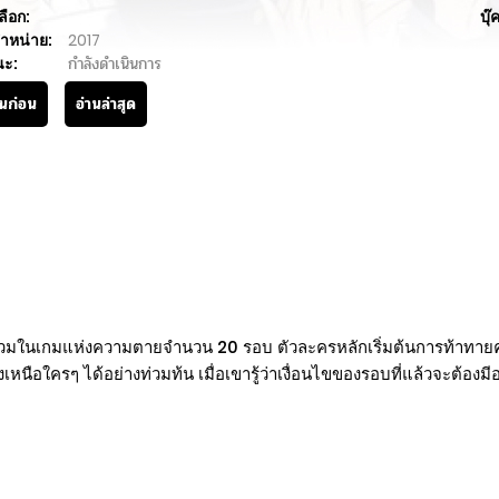
ลือก:
บุ๊
ำหน่าย:
2017
นะ:
กำลังดำเนินการ
านก่อน
อ่านล่าสุด
เข้าร่วมในเกมแห่งความตายจำนวน 20 รอบ ตัวละครหลักเริ่มต้นการท้าทา
หนือใครๆ ได้อย่างท่วมท้น เมื่อเขารู้ว่าเงื่อนไขของรอบที่แล้วจะต้องมีอย