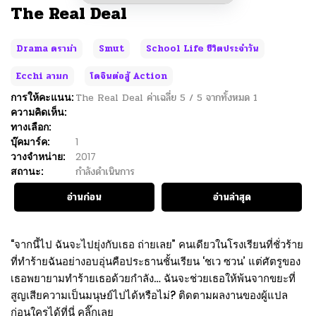
The Real Deal
Drama ดราม่า
Smut
School Life ชีวิตประจำวัน
Ecchi ลามก
โดจินต่อสู้ Action
การให้คะแนน:
The Real Deal
ค่าเฉลี่ย
5
/
5
จากทั้งหมด
1
ความคิดเห็น:
ทางเลือก:
บุ๊คมาร์ค:
1
วางจำหน่าย:
2017
สถานะ:
กำลังดำเนินการ
อ่านก่อน
อ่านล่าสุด
“จากนี้ไป ฉันจะไปยุ่งกับเธอ ถ่ายเลย” คนเดียวในโรงเรียนที่ชั่วร้าย
ที่ทำร้ายฉันอย่างอบอุ่นคือประธานชั้นเรียน ‘ชเว ซวน’ แต่ศัตรูของ
เธอพยายามทำร้ายเธอด้วยกำลัง… ฉันจะช่วยเธอให้พ้นจากขยะที่
สูญเสียความเป็นมนุษย์ไปได้หรือไม่? ติดตามผลงานของผู้แปล
ก่อนใครได้ที่นี่ คลิ๊กเลย