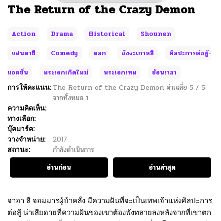
The Return of the Crazy Demon
Action
Drama
Historical
Shounen
แฟนตาซี
Comedy
ตลก
มังงะเกาหลี
ศิลปะการต่อสู้-
แอคชั่น
พระเอกเกิดใหม่
พระเอกเทพ
ย้อนเวลา
การให้คะแนน:
The Return of the Crazy Demon
ค่าเฉลี่ย
5
/
5
จากทั้งหมด
1
ความคิดเห็น:
ทางเลือก:
บุ๊คมาร์ค:
วางจำหน่าย:
2017
สถานะ:
กำลังดำเนินการ
อ่านก่อน
อ่านล่าสุด
จาฮา ลี จอมมารผู้บ้าคลั่ง มีความฝันที่จะเป็นเทพเจ้าแห่งศิลปะการ
ต่อสู้ น่าเสียดายที่ความฝันของเขาต้องพังทลายลงหลังจากที่เขาตก