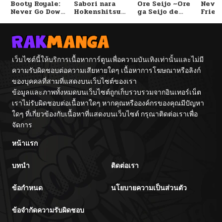
Booty Royale:
Sabori nara
Ore Seijo ~Ore
Never
Never Go Down
Hokenshitsu
ga Seijo de
Frien
ตอนที่ 176
02/07/2026
Without A
de Douzo?
Omae Akuyaku
Fight!
Reijou Saikyou
Tag Otome
Game Kanzen
ตอนที่ 175
02/07/2026
Kouryaku
Itashimasu wa~
เว็บไซต์นี้ให้บริการเนื้อหาการ์ตูนเพื่อความบันเทิงเท่านั้นและไม่มี
ความรับผิดชอบต่อความเสียหายใดๆ เนื้อหาการโฆษณาหรือลิงก์
ตอนที่ 174
02/07/2026
ของบุคคลที่สามที่แสดงบนเว็บไซต์ของเรา
ข้อมูลและภาพทั้งหมดบนเว็บไซต์ถูกเก็บรวบรวมจากอินเทอร์เน็ต
ตอนที่ 173
02/07/2026
เราไม่รับผิดชอบต่อเนื้อหาใดๆ หากคุณหรือองค์กรของคุณมีปัญหา
ใดๆ ที่เกี่ยวข้องกับเนื้อหาที่แสดงบนเว็บไซต์ กรุณาติดต่อเราเพื่อ
จัดการ
ตอนที่ 172
02/07/2026
หน้าแรก
ตอนที่ 171
02/07/2026
บทนำ
ติดต่อเรา
ตอนที่ 170
02/07/2026
ข้อกำหนด
นโยบายความเป็นส่วนตัว
ตอนที่ 169
02/07/2026
ข้อจำกัดความรับผิดชอบ