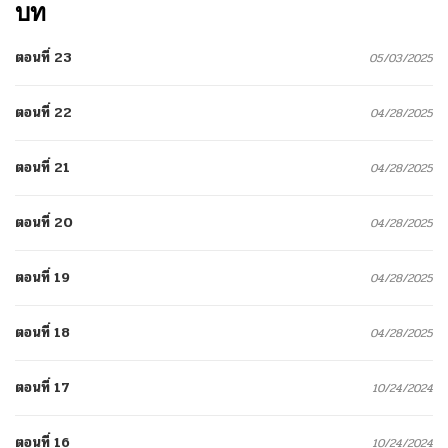
บท
ตอนที่ 23
05/03/2025
ตอนที่ 22
04/28/2025
ตอนที่ 21
04/28/2025
ตอนที่ 20
04/28/2025
ตอนที่ 19
04/28/2025
ตอนที่ 18
04/28/2025
ตอนที่ 17
10/24/2024
ตอนที่ 16
10/24/2024