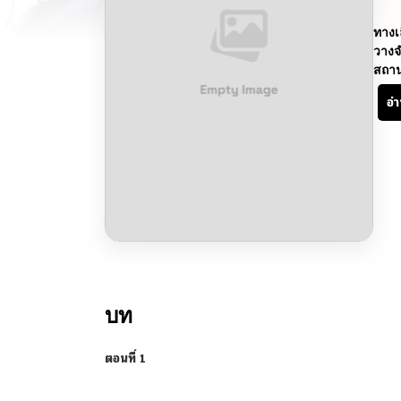
ทางเ
วางจ
สถา
อ่
บท
ตอนที่ 1