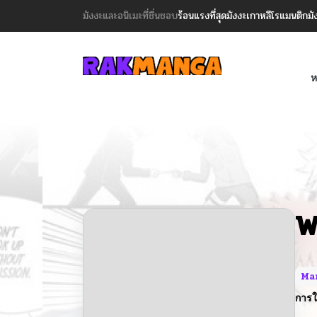
มังงะและอนิเมะที่ชื่นชอบ
ร้อนแรงที่สุด
มังงะเกาหลี
โรแมนติก
มั
ห
W
Ma
การใ