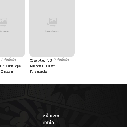
1 วันที่แล้ว
2 วันที่แล้ว
Chapter 10
o ~Ore ga
Never Just
e Omae
Friends
 Reijou
 Tag
Game
Kouryaku
asu wa~
หน้าแรก
บทนำ