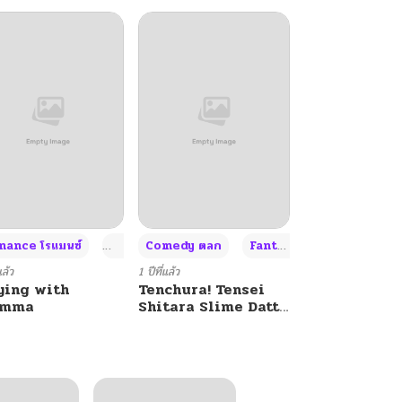
+4
+4
+3
ance โรแมนซ์
Adult ผู้ใหญ่
Comedy ตลก
Fantasy แฟนตาซี
แล้ว
1 ปีที่แล้ว
ying with
Tenchura! Tensei
umma
Shitara Slime Datta
Ken