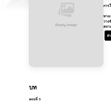
การใ
ทางเ
วางจ
สถา
อ่
บท
ตอนที่ 5