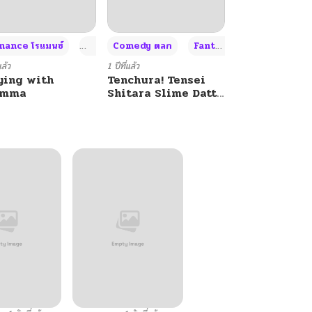
+4
+4
+3
ance โรแมนซ์
Adult ผู้ใหญ่
Comedy ตลก
Fantasy แฟนตาซี
แล้ว
1 ปีที่แล้ว
ying with
Tenchura! Tensei
umma
Shitara Slime Datta
Ken