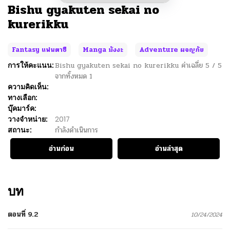
Bishu gyakuten sekai no
kurerikku
Fantasy แฟนตาซี
Manga มังงะ
Adventure ผจญภัย
การให้คะแนน:
Bishu gyakuten sekai no kurerikku
ค่าเฉลี่ย
5
/
5
จากทั้งหมด
1
ความคิดเห็น:
ทางเลือก:
บุ๊คมาร์ค:
วางจำหน่าย:
2017
สถานะ:
กำลังดำเนินการ
อ่านก่อน
อ่านล่าสุด
บท
ตอนที่ 9.2
10/24/2024