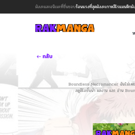
มังงะและอนิเมะที่ชื่นชอบ
ร้อนแรงที่สุด
มังงะเกาหลี
โรแมนติก
มั
ห
กลับ
Boundless Necromancer ฉันไม่เคยคิดว่าฉ
สตูดิโอชั้นนำ ผลงาน และ อ่าน 