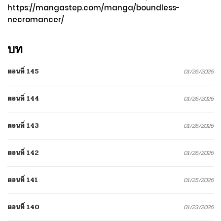
https://mangastep.com/manga/boundless-
necromancer/
บท
ตอนที่ 145
01/26/2026
ตอนที่ 144
01/26/2026
ตอนที่ 143
01/26/2026
ตอนที่ 142
01/26/2026
ตอนที่ 141
01/25/2026
ตอนที่ 140
01/23/2026