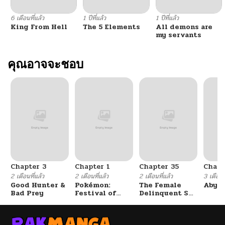
ตอนที่ 123
05/05/2025
6 เดือนที่แล้ว
1 ปีที่แล้ว
1 ปีที่แล้ว
King From Hell
The 5 Elements
All demons are
ตอนที่ 122
05/05/2025
my servants
ตอนที่ 121
คุณอาจจะชอบ
05/05/2025
ตอนที่ 120
05/05/2025
ตอนที่ 119
05/05/2025
ตอนที่ 118
05/05/2025
Chapter 3
Chapter 1
Chapter 35
Chapt
ตอนที่ 117
05/05/2025
2 เดือนที่แล้ว
2 เดือนที่แล้ว
2 เดือนที่แล้ว
3 เดือนที
Good Hunter &
Pokémon:
The Female
Abys
Bad Prey
Festival of
Delinquent Set
ตอนที่ 116
05/05/2025
Champions
Her Eyes On Me