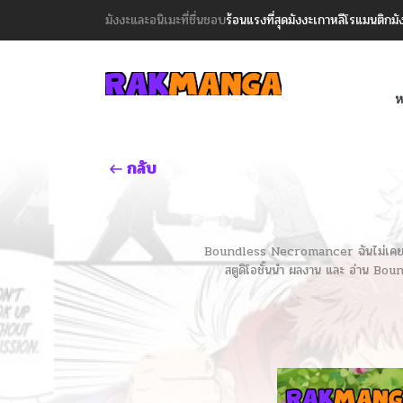
มังงะและอนิเมะที่ชื่นชอบ
ร้อนแรงที่สุด
มังงะเกาหลี
โรแมนติก
มั
ห
กลับ
Boundless Necromancer ฉันไม่เคยคิดว่าฉ
สตูดิโอชั้นนำ ผลงาน และ อ่าน 