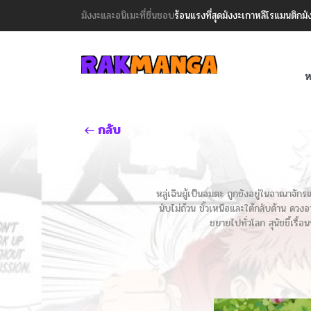
มังงะและอนิเมะที่ชื่นชอบ
ร้อนแรงที่สุด
มังงะเกาหลี
โรแมนติก
มั
ห
กลับ
หลู่เฉินผู้เป็นอมตะ ถูกขังอยู่ในอาณาจักร
นับไม่ถ้วน ขั้วเหนือและใต้กลับด้าน ดวงอ
ขยายไปทั่วโลก สุนัขขี้เรื