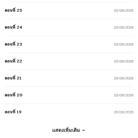
ตอนที่ 25
05/06/2026
ตอนที่ 24
05/06/2026
ตอนที่ 23
05/06/2026
ตอนที่ 22
05/06/2026
ตอนที่ 21
05/06/2026
ตอนที่ 20
05/06/2026
ตอนที่ 19
05/06/2026
ตอนที่ 18
05/06/2026
แสดงเพิ่มเติม