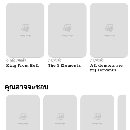
ตอนที่ 9
05/06/2026
ตอนที่ 8
05/06/2026
ตอนที่ 7
05/06/2026
ตอนที่ 6
05/06/2026
6 เดือนที่แล้ว
1 ปีที่แล้ว
1 ปีที่แล้ว
King From Hell
The 5 Elements
All demons are
ตอนที่ 5
03/17/2026
my servants
ตอนที่ 4
คุณอาจจะชอบ
03/17/2026
ตอนที่ 3
03/16/2026
ตอนที่ 2
03/16/2026