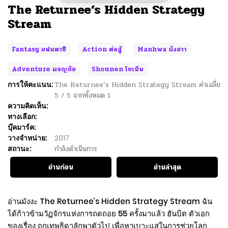
The Returnee’s Hidden Strategy
Stream
Fantasy แฟนตาซี
Action ต่อสู้
Manhwa มังฮวา
Adventure ผจญภัย
Shounen โชเน็น
การให้คะแนน:
The Returnee’s Hidden Strategy Stream
ค่าเฉลี่ย
5
/
5
จากทั้งหมด
1
ความคิดเห็น:
ทางเลือก:
บุ๊คมาร์ค:
วางจำหน่าย:
2017
สถานะ:
กำลังดำเนินการ
อ่านก่อน
อ่านล่าสุด
อ่านมังงะ The Returnee’s Hidden Strategy Stream ฉัน
ได้ก้าวข้ามวัฏจักรแห่งการถดถอย 55 ครั้งมาแล้ว ฮันบิต ตัวเอก
ของเรื่อง ถูกเทพธิดาลักพาตัวไป เพื่อหาเบาะแสในการช่วยโลก