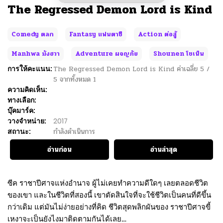
The Regressed Demon Lord is Kind
Comedy ตลก
Fantasy แฟนตาซี
Action ต่อสู้
Manhwa มังฮวา
Adventure ผจญภัย
Shounen โชเน็น
การให้คะแนน:
The Regressed Demon Lord is Kind
ค่าเฉลี่ย
5
/
5
จากทั้งหมด
1
ความคิดเห็น:
ทางเลือก:
บุ๊คมาร์ค:
วางจำหน่าย:
2017
สถานะ:
กำลังดำเนินการ
อ่านก่อน
อ่านล่าสุด
ซีค ราชาปีศาจแห่งอำนาจ ผู้ไม่เคยทำความดีใดๆ เลยตลอดชีวิต
ของเขา และในชีวิตที่สองนี้ เขาตัดสินใจที่จะใช้ชีวิตเป็นคนที่ดีขึ้น
กว่าเดิม แต่มันไม่ง่ายอย่างที่คิด ชีวิตสุดพลิกผันของ ราชาปีศาจขี้
เหงาจะเป็นยังไงมาติดตามกันได้เลย…