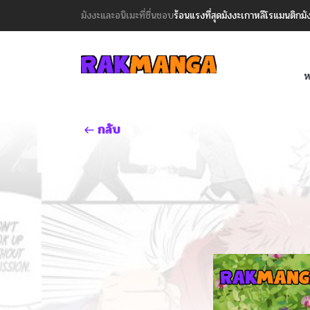
มังงะและอนิเมะที่ชื่นชอบ
ร้อนแรงที่สุด
มังงะเกาหลี
โรแมนติก
มั
ห
กลับ