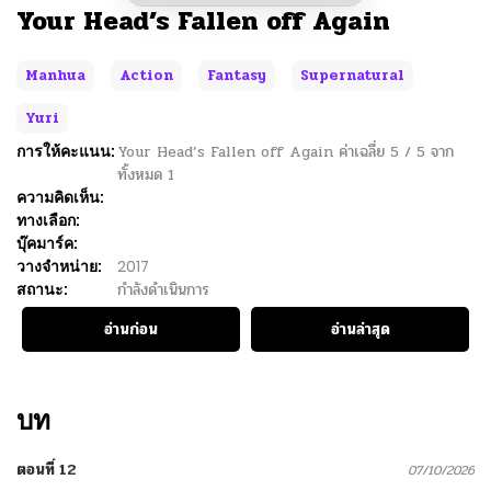
Your Head’s Fallen off Again
Manhua
Action
Fantasy
Supernatural
Yuri
การให้คะแนน:
Your Head’s Fallen off Again
ค่าเฉลี่ย
5
/
5
จาก
ทั้งหมด
1
ความคิดเห็น:
ทางเลือก:
บุ๊คมาร์ค:
วางจำหน่าย:
2017
สถานะ:
กำลังดำเนินการ
อ่านก่อน
อ่านล่าสุด
บท
ตอนที่ 12
07/10/2026