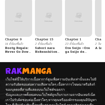
Chapter 9
Chapter 15
Chapter 1
Chapt
14 ชั่วโมงที่แล้ว
2 ชั่วโมงที่แล้ว
23 ชั่วโมงที่แล้ว
2 วันที่แ
Booty Royale:
Sabori nara
Ore Seijo ~Ore
A Luc
Never Go Down
Hokenshitsu
ga Seijo de
Without A
de Douzo?
Omae Akuyaku
Fight!
Reijou Saikyou
Tag Otome
Game Kanzen
Kouryaku
Itashimasu wa~
เว็บไซต์นี้ให้บริการเนื้อหาการ์ตูนเพื่อความบันเทิงเท่านั้นและไม่มี
ความรับผิดชอบต่อความเสียหายใดๆ เนื้อหาการโฆษณาหรือลิงก์
ของบุคคลที่สามที่แสดงบนเว็บไซต์ของเรา
ข้อมูลและภาพทั้งหมดบนเว็บไซต์ถูกเก็บรวบรวมจากอินเทอร์เน็ต
เราไม่รับผิดชอบต่อเนื้อหาใดๆ หากคุณหรือองค์กรของคุณมีปัญหา
ใดๆ ที่เกี่ยวข้องกับเนื้อหาที่แสดงบนเว็บไซต์ กรุณาติดต่อเราเพื่อ