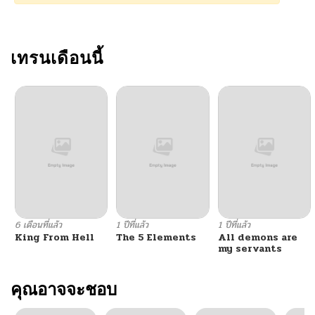
ตอนที่ 13
10/24/2024
ตอนที่ 12
เทรนเดือนนี้
10/24/2024
ตอนที่ 11
10/24/2024
ตอนที่ 10
10/24/2024
ตอนที่ 9
10/24/2024
ตอนที่ 8
10/24/2024
6 เดือนที่แล้ว
1 ปีที่แล้ว
1 ปีที่แล้ว
King From Hell
The 5 Elements
All demons are
ตอนที่ 7
10/24/2024
my servants
ตอนที่ 6
คุณอาจจะชอบ
10/24/2024