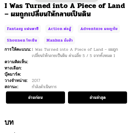
I Was Turned into A Piece of Land
– ผมถูกเปลี่ยนให้กลายเป็นดิน
Fantasy แฟนตาซี
Action ต่อสู้
Adventure ผจญภัย
Shounen โชเน็น
Manhua มังฮัว
การให้คะแนน:
I Was Turned into A Piece of Land – ผมถูก
เปลี่ยนให้กลายเป็นดิน
ค่าเฉลี่ย
5
/
5
จากทั้งหมด
1
ความคิดเห็น:
ทางเลือก:
บุ๊คมาร์ค:
วางจำหน่าย:
2017
สถานะ:
กำลังดำเนินการ
อ่านก่อน
อ่านล่าสุด
บท