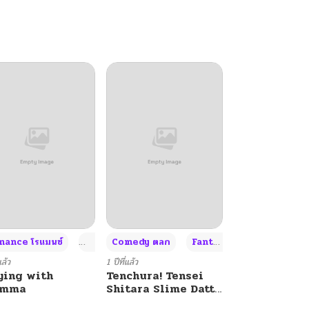
+4
+4
+3
ance โรแมนซ์
Adult ผู้ใหญ่
Comedy ตลก
Fantasy แฟนตาซี
แล้ว
1 ปีที่แล้ว
ying with
Tenchura! Tensei
umma
Shitara Slime Datta
Ken