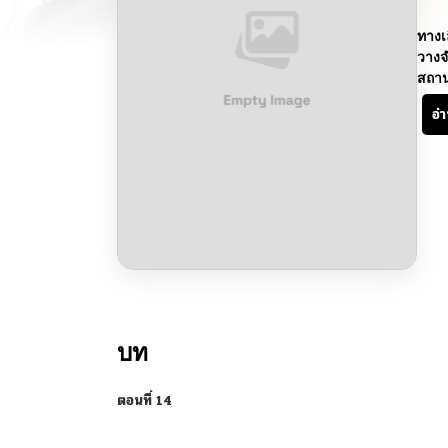
ทางเ
วางจ
สถา
อ่
บท
ตอนที่ 14