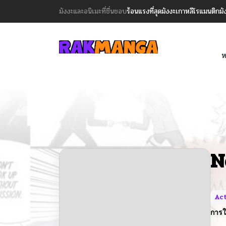
มังงะและอนิเมะที่ชื่นชอบ
ร้อนแรงที่สุด
มังงะเกาหลี
โรแมนติก
มั
ห
N
Act
การใ