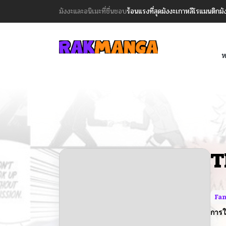
มังงะและอนิเมะที่ชื่นชอบ
ร้อนแรงที่สุด
มังงะเกาหลี
โรแมนติก
มั
ห
T
Fan
การใ