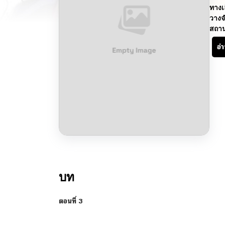
ทางเ
วางจ
สถา
อ่
บท
ตอนที่ 3