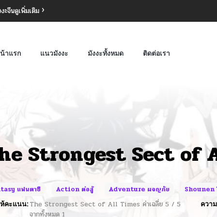
งงะจีน
ดูเพิ่มเติม
น้าแรก
แนวมังงะ
มังงะทั้งหมด
ติดต่อเรา
he Strongest Sect of 
tasy แฟนตาซี
Action ต่อสู้
Adventure ผจญภัย
Shounen โ
ห้คะแนน:
The Strongest Sect of All Times
ค่าเฉลี่ย
5
/
5
ความค
จากทั้งหมด
1