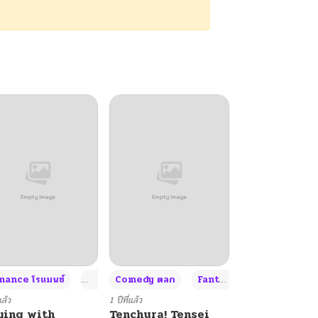
+4
+4
+3
ance โรแมนซ์
Adult ผู้ใหญ่
Comedy ตลก
Fantasy แฟนตาซี
แล้ว
1 ปีที่แล้ว
ying with
Tenchura! Tensei