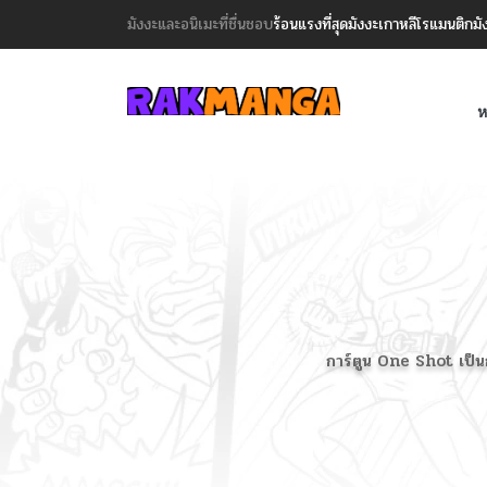
มังงะและอนิเมะที่ชื่นชอบ
ร้อนแรงที่สุด
มังงะเกาหลี
โรแมนติก
มั
ห
การ์ตูน One Shot เป็นก