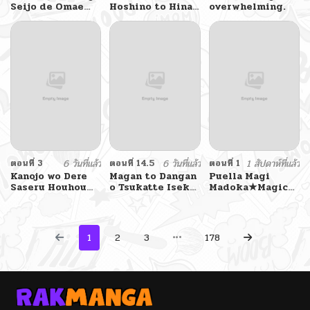
Seijo de Omae
Hoshino to Hina
overwhelming.
Akuyaku Reijou
ga Sensei ni
Saikyou Tag
masseji sareru
Otome Game
hon. By
Kanzen Kouryaku
Luminocity
Itashimasu wa~
ตอนที่ 3
6 วันที่แล้ว
ตอนที่ 14.5
6 วันที่แล้ว
ตอนที่ 1
1 สัปดาห์ที่แล้ว
Kanojo wo Dere
Magan to Dangan
Puella Magi
Saseru Houhou
o Tsukatte Isekai
Madoka★Magica
wo, Shourai
o Buchinuku!
– Divine
Kekkon suru Ore
Intervention
dake ga
(Doujinshi)
Shitteiru
1
2
3
178