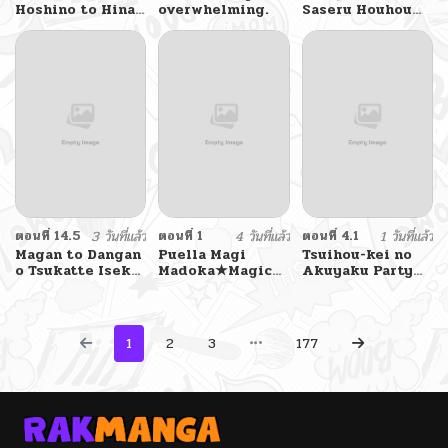
Hoshino to Hina
overwhelming.
Saseru Houhou
ga Sensei ni
wo, Shourai
masseji sareru
Kekkon suru Ore
hon. By
dake ga
Luminocity
Shitteiru
ตอนที่ 14.5
3 วันที่แล้ว
ตอนที่ 1
4 วันที่แล้ว
ตอนที่ 4.1
1 วันที่แล้ว
Magan to Dangan
Puella Magi
Tsuihou-kei no
o Tsukatte Isekai
Madoka★Magica
Akuyaku Party
o Buchinuku!
– Divine
no Leader ni
Intervention
Tensei Shita
(Doujinshi)
node, Zamaa
Sareru Mae ni
1
2
3
177
Jibun o Tsuihou
Shimashita.:
Skill o Ubau
“Steal” tte
Akuyakusugiru
kedo
Tsuyosugiru