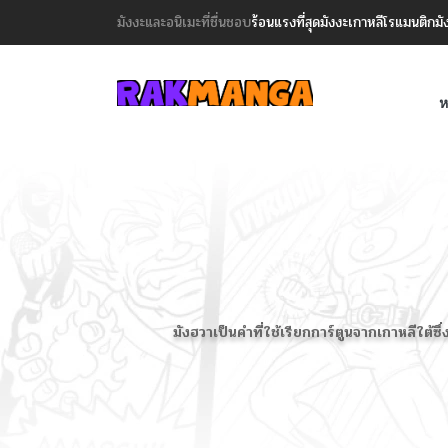
มังงะและอนิเมะที่ชื่นชอบ
ร้อนแรงที่สุด
มังงะเกาหลี
โรแมนติก
มั
ห
มังฮวาเป็นคำที่ใช้เรียกการ์ตูนจากเกาหลีใต้