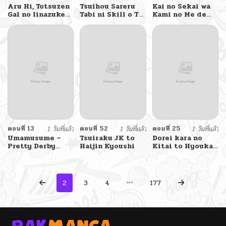
Aru Hi, Totsuzen
Tsuihou Sareru
Kai no Sekai wa
Gal no Iinazuke
Tabi ni Skill o Te
Kami no Me de
ga Dekita
ni Ireta Ore ga,
irodzuku ~Ore
100 no Isekai de
dake mieru
2-shuume Musou
Status de,
Saijaku kara
Saikyou e
kakeagaru~
ตอนที่ 13
1 วันที่แล้ว
ตอนที่ 52
1 วันที่แล้ว
ตอนที่ 25
1 วันที่แล้ว
Umamusume –
Tsuiraku JK to
Dorei kara no
Pretty Derby
Haijin Kyoushi
Kitai to Hyouka
PisuPisu☆SupiSupi
no sei de
– Golshi chan
Sakushu dekinai
no daga
2
3
4
177