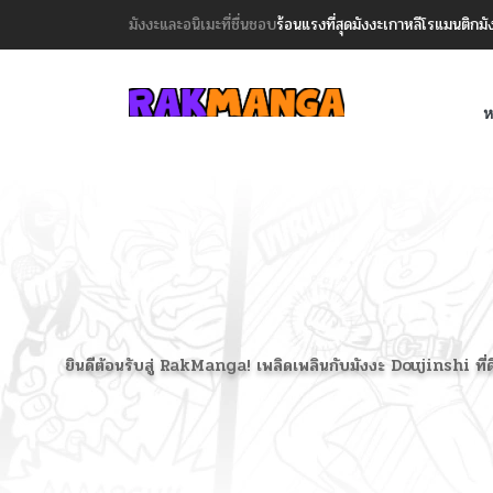
มังงะและอนิเมะที่ชื่นชอบ
ร้อนแรงที่สุด
มังงะเกาหลี
โรแมนติก
มั
ห
ยินดีต้อนรับสู่ RakManga! เพลิดเพลินกับมังงะ Doujinshi ที่ด